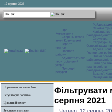
10 серпня 2026
Райдержадмі
Основні функ
Про
Керівництво
Ковельщину
райдержадміністр
Сторінки історії
Структура
землі Ковельської
Структурні пі
Герб та
Основні завдання
прапор
Адреса. Конт
Паспорт
Розпорядок робо
району
Плани робот
Адміністративно-
райдержадміністр
територіальний
Звіти про ви
устрій
планів роботи
Природні
райдержадміністр
ресурси
Вакансії. Кон
Очищення вл
Нормативно-правова база
Фільтрувати 
Регуляторна політика
серпня 2021
Цивільний захист
Четвер, 12 серпня 20
Звернення громадян