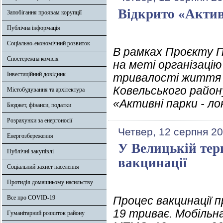
Відкрито «Актив
Запобігання проявам корупції
Публічна інформація
Соціально-економічний розвиток
В рамках Проєкту П
Спостережна комісія
на меті організаці
Інвестиційний довідник
тривалості життя н
Ковельського район
Містобудування та архітектура
«Активні парки - лок
Бюджет, фінанси, податки
Розрахунки за енергоносії
Четвер, 12 серпня 20
Енергозбереження
У Велицькій тер
Публічні закупівлі
вакцинації
Соціальний захист населення
Протидія домашньому насильству
Все про COVID-19
Процес вакцинації 
19 триває. Мобільн
Гуманітарний розвиток району