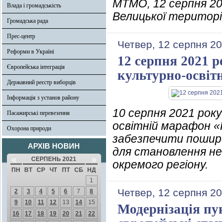
МТМО, 12 серпня 20
Влада і громадськість
Велицької територі
Громадська рада
Прес-центр
Четвер, 12 серпня 20
Реформи в Україні
12 серпня 2021 
Європейська інтеграція
культурно-освіт
Державний реєстр виборців
Інформація з установ району
10 серпня 2021 року
Пасажирські перевезення
освітній марафон «
Охорона природи
забезпечити пошире
АРХІВ НОВИН
для становлення н
«
»
СЕРПЕНЬ 2021
окремого регіону.
ПН
ВТ
СР
ЧТ
ПТ
СБ
НД
1
Четвер, 12 серпня 20
2
3
4
5
6
7
8
9
10
11
12
13
14
15
Модернізація пу
16
17
18
19
20
21
22