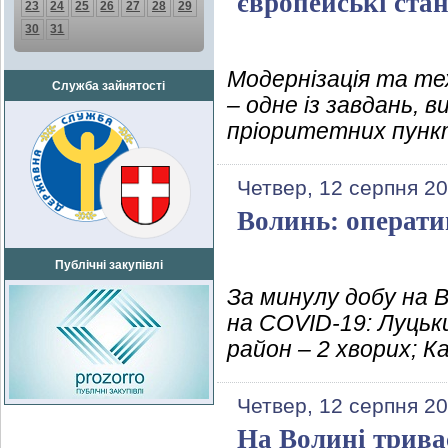
європейські ста
23
24
25
26
27
28
29
30
31
Модернізація та те
Служба зайнятості
– одне із завдань, 
пріоритетних пункт
Четвер, 12 серпня 20
Волинь: операти
Публічні закупівлі
За минулу добу на 
на COVID-19: Луцьк
район – 2 хворих; К
Четвер, 12 серпня 20
На Волині трива