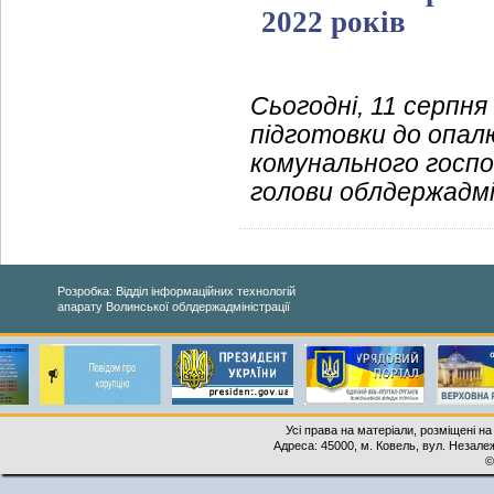
2022 років
Сьогодні, 11 серпня
підготовки до опал
комунального госпо
голови облдержадмі
Розробка: Відділ інформаційних технологій
апарату Волинської облдержадміністрації
Усі права на матеріали, розміщені на
Адреса: 45000, м. Ковель, вул. Незалеж
©