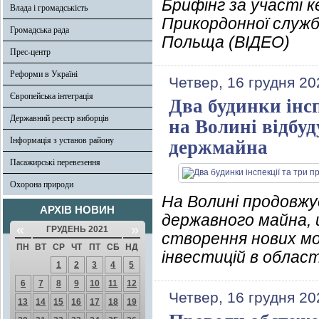
Брифінг за участі 
Влада і громадськість
Прикордонної служби
Громадська рада
Польща (ВІДЕО)
Прес-центр
Реформи в Україні
Четвер, 16 грудня 20
Європейська інтеграція
Два будинки інсп
Державний реєстр виборців
на Волині відбуд
Інформація з установ району
держмайна
Пасажирські перевезення
Охорона природи
На Волині продовж
АРХІВ НОВИН
державного майна, 
«
»
ГРУДЕНЬ 2021
створення нових мо
ПН
ВТ
СР
ЧТ
ПТ
СБ
НД
інвестицій в облас
1
2
3
4
5
6
7
8
9
10
11
12
Четвер, 16 грудня 20
13
14
15
16
17
18
19