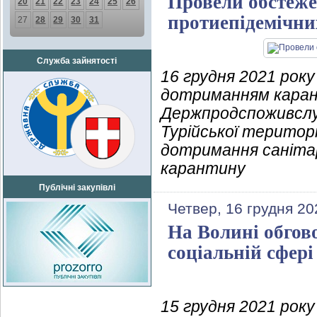
Провели обстеже
20
21
22
23
24
25
26
протиепідемічни
27
28
29
30
31
Служба зайнятості
16 грудня 2021 рок
дотриманням карант
Держпродспоживслу
Турійської територ
дотримання санітар
карантину
Публічні закупівлі
Четвер, 16 грудня 20
На Волині обгово
соціальній сфері
15 грудня 2021 ро