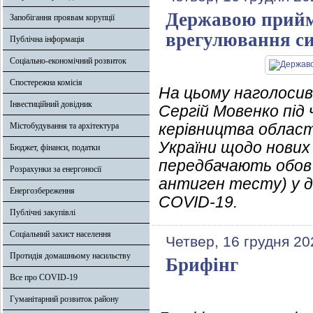
Державою прийма
Запобігання проявам корупції
врегулювання си
Публічна інформація
Соціально-економічний розвиток
Спостережна комісія
На цьому наголосив
Інвестиційний довідник
Сергій Мовенко під 
керівництва област
Містобудування та архітектура
України щодо нових 
Бюджет, фінанси, податки
передбачають обов
Розрахунки за енергоносії
антиген тесту) у д
Енергозбереження
COVID-19.
Публічні закупівлі
Соціальний захист населення
Четвер, 16 грудня 20
Протидія домашньому насильству
Брифінг
Все про COVID-19
Гуманітарний розвиток району