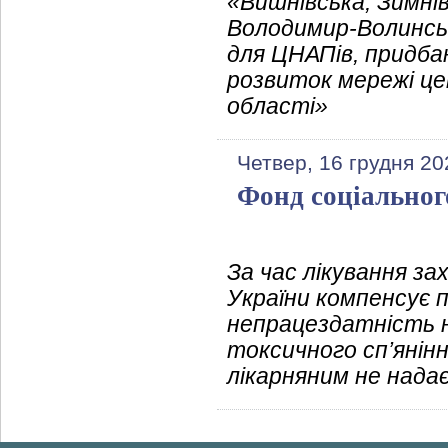
«Вишнівська, Зимні
Володимир-Волинсь
для ЦНАПів, придба
розвиток мережі це
області»
Четвер, 16 грудня 20
Фонд соціальног
За час лікування з
України компенсує 
непрацездатність н
токсичного сп’янінн
лікарняним не нада