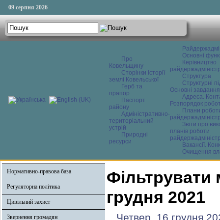
09 серпня 2026
Райдержадмі
Основні функ
Про
Керівництво
Ковельщину
райдержадміністр
Сторінки історії
Структура
землі Ковельської
Структурні пі
Герб та
Основні завдання
прапор
Адреса. Конт
Паспорт
Розпорядок робо
району
Плани робот
Адміністративно-
райдержадміністр
територіальний
Звіти про ви
устрій
планів роботи
Природні
райдержадміністр
ресурси
Вакансії. Кон
Очищення вл
Нормативно-правова база
Фільтрувати 
Регуляторна політика
грудня 2021
Цивільний захист
Четвер, 16 грудня 20
Звернення громадян