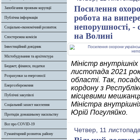
Посилення охоро
Запобігання проявам корупції
робота на випере
Публічна інформація
непорушності, -
Соціально-економічний розвиток
на Волині
Спостережна комісія
Інвестиційний довідник
Містобудування та архітектура
Міністр внутрішніх
Бюджет, фінанси, податки
листопада 2021 року
Розрахунки за енергоносії
області. Так, поса
Енергозбереження
кордону з Республіко
місцевими мешканця
Публічні закупівлі
Міністра внутрішні
Соціальний захист населення
Юрій Погуляйко.
Протидія домашньому насильству
Все про COVID-19
Четвер, 11 листопад
Гуманітарний розвиток району