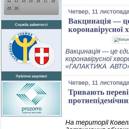
22
23
24
25
26
27
28
29
30
Четвер, 11 листопад
Вакцинація — це
Служба зайнятості
коронавірусної хв
Вакцинація — це єд
коронавірусної хвор
«ГАЛАКТИКА АВТО»
Публічні закупівлі
Четвер, 11 листопад
Тривають перев
протиепідемічни
На території Ковел