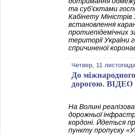
дотримання обмежу
та суб’єктами госп
Кабінету Міністрів 
встановлення кара
протиепідемічних з
території України 
спричиненої корона
Четвер, 11 листопад
До міжнародного
дорогою. ВІДЕО
На Волині реалізов
дорожньої інфрастр
кордоні. Йдеться пр
пункту пропуску «Ус