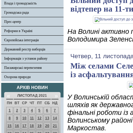
Вільний доступ 
Влада і громадськість
відтепер на 11-т
Громадська рада
Прес-центр
На Волині активно 
Реформи в Україні
Володимира Зеленськ
Європейська інтеграція
Державний реєстр виборців
Четвер, 11 листопад
Інформація з установ району
Між селами Селе
Пасажирські перевезення
із асфальтуванн
Охорона природи
АРХІВ НОВИН
«
»
У Волинській облас
ЛИСТОПАД 2021
ПН
ВТ
СР
ЧТ
ПТ
СБ
НД
шляхів як державно
1
2
3
4
5
6
7
фінальні роботи із
8
9
10
11
12
13
14
Волинському районі
15
16
17
18
19
20
21
Маркостав.