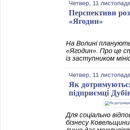
Четвер, 11 листопад
Перспективи роз
«Ягодин»
На Волині плануют
«Ягодин». Про це ст
із заступником мі
Четвер, 11 листопад
Як дотримуються
підприємці Дубі
Для соціально відп
бізнесу Ковельщин