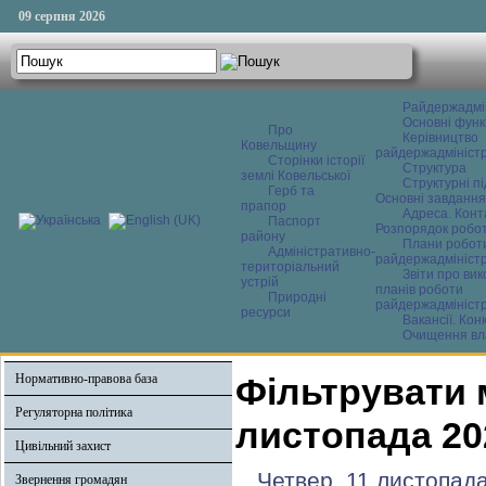
09 серпня 2026
Райдержадмі
Основні функ
Про
Керівництво
Ковельщину
райдержадміністр
Сторінки історії
Структура
землі Ковельської
Структурні пі
Герб та
Основні завдання
прапор
Адреса. Конт
Паспорт
Розпорядок робо
району
Плани робот
Адміністративно-
райдержадміністр
територіальний
Звіти про ви
устрій
планів роботи
Природні
райдержадміністр
ресурси
Вакансії. Кон
Очищення вл
Нормативно-правова база
Фільтрувати 
Регуляторна політика
листопада 20
Цивільний захист
Четвер, 11 листопад
Звернення громадян