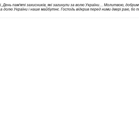
, День пам'яті захисників, які загинули за волю України.... Молитвою, добрим 
 долю України і наше майбутнє. Господь відкрив перед ними двері раю, бо п