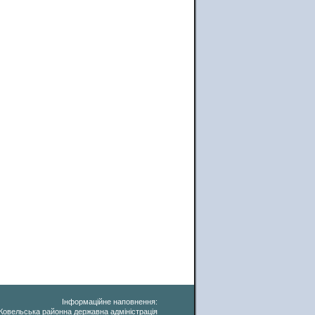
Інформаційне наповнення:
Ковельська районна державна адміністрація