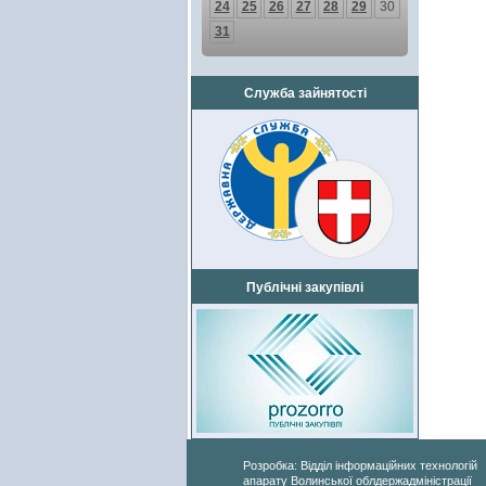
24
25
26
27
28
29
30
31
Служба зайнятості
Публічні закупівлі
Розробка: Відділ інформаційних технологій
апарату Волинської облдержадміністрації