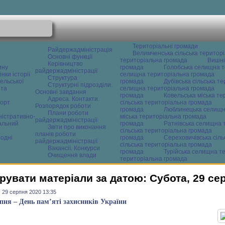
Територіальні громади
Райдержадміністрація
Велимченська сільська територ
Основні функції
територіальна громада
Вишні
Керівництво
ину
громада
Голобська селищна т
райдержадміністрації
нки історії
селищна територіальна громада
Структура
ельської
громада
Дубівська сільська т
Структурні підрозділи.
 та
селищна територіальна громада
Основні завдання
громада
Ковельська міська т
Адреса. Контакти.
орт
сільська територіальна громада
Розпорядок роботи
громада
Люблинецька селищн
Плани роботи
ністративно-
міська територіальна громада
райдержадміністрації
альний
громада
Ратнівська селищна 
Звіти про виконання
сільська територіальна громада
планів роботи
одні
громада
Сереховичівська сіл
райдержадміністрації
сільська територіальна громада
Вакансії. Конкурси
громада
Турійська селищна т
Очищення влади
територіальна громада
рувати матеріали за датою: Субота, 29 се
 29 серпня 2020 13:35
рпня – День пам’яті захисників України