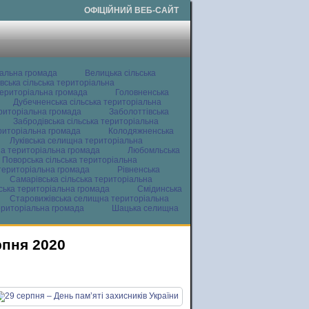
ОФІЦІЙНИЙ ВЕБ-САЙТ
іальна громада
Велицька сільська
вська сільська територіальна
ериторіальна громада
Головненська
Дубечненська сільська територіальна
ериторіальна громада
Заболоттівська
Забродівська сільська територіальна
ериторіальна громада
Колодяжненська
Луківська селищна територіальна
а територіальна громада
Любомльська
Поворська сільська територіальна
територіальна громада
Рівненська
Самарівська сільська територіальна
ьська територіальна громада
Смідинська
Старовижівська селищна територіальна
ериторіальна громада
Шацька селищна
рпня 2020