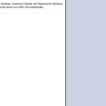
словом, згадали Героїв, які боролися і віддали
ішли вони на небо нескореними...