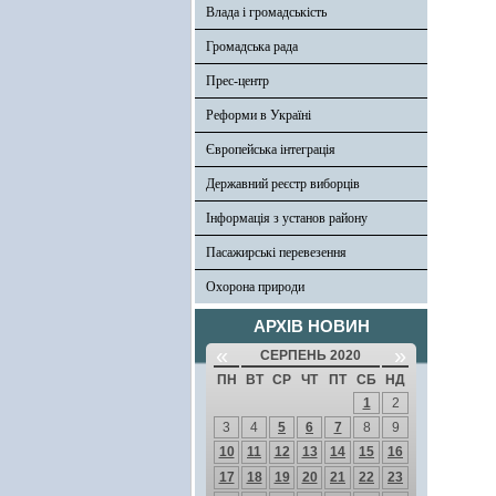
Влада і громадськість
Громадська рада
Прес-центр
Реформи в Україні
Європейська інтеграція
Державний реєстр виборців
Інформація з установ району
Пасажирські перевезення
Охорона природи
АРХІВ НОВИН
«
»
СЕРПЕНЬ 2020
ПН
ВТ
СР
ЧТ
ПТ
СБ
НД
1
2
3
4
5
6
7
8
9
10
11
12
13
14
15
16
17
18
19
20
21
22
23