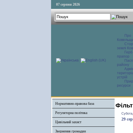
07 серпня 2026
Про
Ковельщ
Сторі
землі Ков
Герб
прапор
Пасп
району
Адмі
територі
устрій
Прир
ресурси
Нормативно-правова база
Фільт
Регуляторна політика
Субота,
29 се
Цивільний захист
Звернення громадян