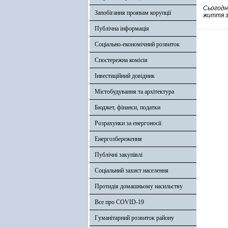
Сьогодні
Запобігання проявам корупції
життя за
Публічна інформація
Соціально-економічний розвиток
Спостережна комісія
Інвестиційний довідник
Містобудування та архітектура
Бюджет, фінанси, податки
Розрахунки за енергоносії
Енергозбереження
Публічні закупівлі
Соціальний захист населення
Протидія домашньому насильству
Все про COVID-19
Гуманітарний розвиток району