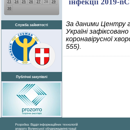
інфекції 2019-n
23
24
25
26
27
28
29
30
За даними Центру г
Служба зайнятості
Україні зафіксовано
коронавірусної хвор
555).
Публічні закупівлі
Розробка: Відділ інформаційних технологій
апарату Волинської облдержадміністрації