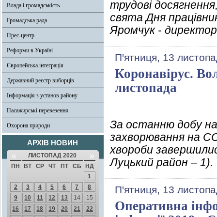
трудові досягнення
Влада і громадськість
свята Дня працівни
Громадська рада
Яромчук - директор
Прес-центр
Реформи в Україні
П'ятниця, 13 листопа
Європейська інтеграція
Коронавірус. Во
Державний реєстр виборців
листопада
Інформація з установ району
Пасажирські перевезення
За останню добу на
Охорона природи
захворювання на COV
АРХІВ НОВИН
хвороби завершилися
«
»
ЛИСТОПАД 2020
Луцький район – 1).
ПН
ВТ
СР
ЧТ
ПТ
СБ
НД
1
2
3
4
5
6
7
8
П'ятниця, 13 листопа
9
10
11
12
13
14
15
Оперативна інфо
16
17
18
19
20
21
22