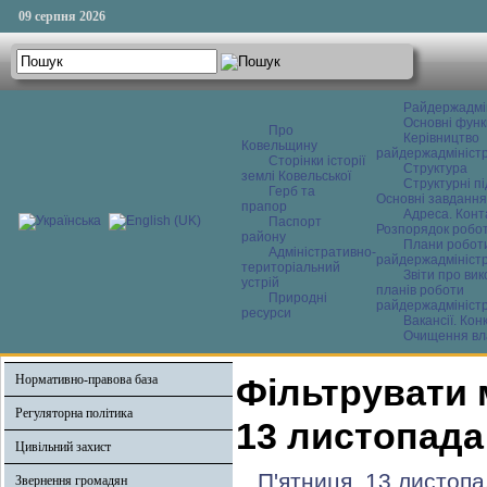
09 серпня 2026
Райдержадмі
Основні функ
Про
Керівництво
Ковельщину
райдержадміністр
Сторінки історії
Структура
землі Ковельської
Структурні пі
Герб та
Основні завдання
прапор
Адреса. Конт
Паспорт
Розпорядок робо
району
Плани робот
Адміністративно-
райдержадміністр
територіальний
Звіти про ви
устрій
планів роботи
Природні
райдержадміністр
ресурси
Вакансії. Кон
Очищення вл
Нормативно-правова база
Фільтрувати 
Регуляторна політика
13 листопада
Цивільний захист
П'ятниця, 13 листопа
Звернення громадян