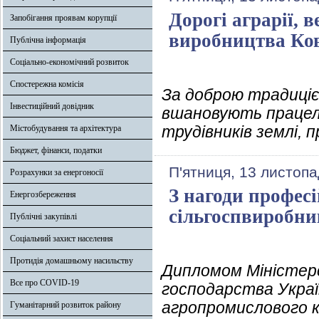
Дорогі аграрії, 
Запобігання проявам корупції
виробництва Ко
Публічна інформація
Соціально-економічний розвиток
Спостережна комісія
За доброю традиціє
Інвестиційний довідник
вшановують працелю
трудівників землі, 
Містобудування та архітектура
Бюджет, фінанси, податки
П'ятниця, 13 листопа
Розрахунки за енергоносії
З нагоди профес
Енергозбереження
сільгоспвиробн
Публічні закупівлі
Соціальний захист населення
Протидія домашньому насильству
Дипломом Міністерс
Все про COVID-19
господарства Украї
агропромислового к
Гуманітарний розвиток району