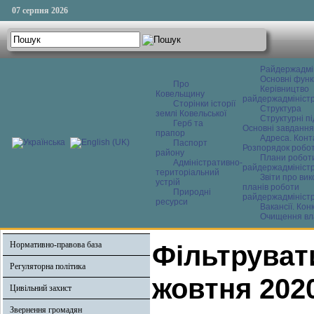
07 серпня 2026
Райдержадмі
Основні функ
Про
Керівництво
Ковельщину
райдержадміністр
Сторінки історії
Структура
землі Ковельської
Структурні пі
Герб та
Основні завдання
прапор
Адреса. Конт
Паспорт
Розпорядок робо
району
Плани робот
Адміністративно-
райдержадміністр
територіальний
Звіти про ви
устрій
планів роботи
Природні
райдержадміністр
ресурси
Вакансії. Кон
Очищення вл
Нормативно-правова база
Фільтрувати
Регуляторна політика
жовтня 202
Цивільний захист
Звернення громадян