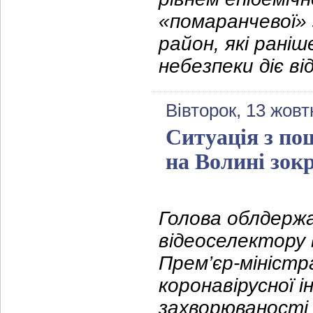
«помаранчевої»
район, які раніш
небезпеки діє ві
Вівторок, 13 жовт
Ситуація з п
на Волині зокр
Голова облдержа
відеоселектору 
Прем’єр-міністр
коронавірусної і
захворюваності 