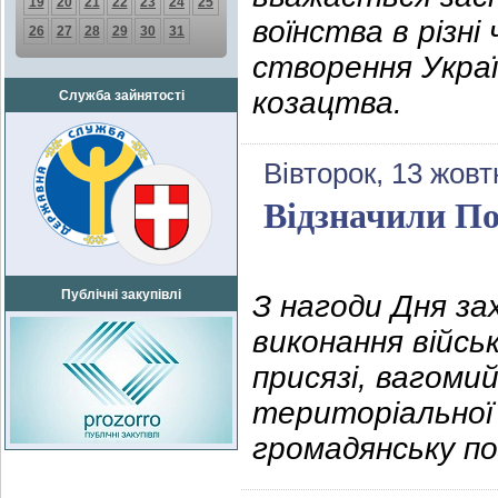
19
20
21
22
23
24
25
воїнства в різні
26
27
28
29
30
31
створення Украї
козацтва.
Служба зайнятості
Вівторок, 13 жовт
Відзначили П
Публічні закупівлі
З нагоди Дня за
виконання військ
присязі, вагоми
територіальної 
громадянську п