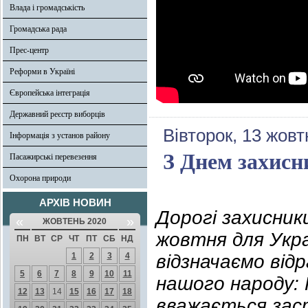
Влада і громадськість
Громадська рада
Прес-центр
Реформи в Україні
Європейська інтеграція
Державний реєстр виборців
Вівторок, 13 жовт
Інформація з установ району
З Днем захисн
Пасажирські перевезення
Охорона природи
АРХІВ НОВИН
Дорогі захисник
«
»
ЖОВТЕНЬ 2020
жовтня для Укра
ПН
ВТ
СР
ЧТ
ПТ
СБ
НД
1
2
3
4
відзначаємо відр
5
6
7
8
9
10
11
нашого народу: 
12
13
14
15
16
17
18
вважається зас