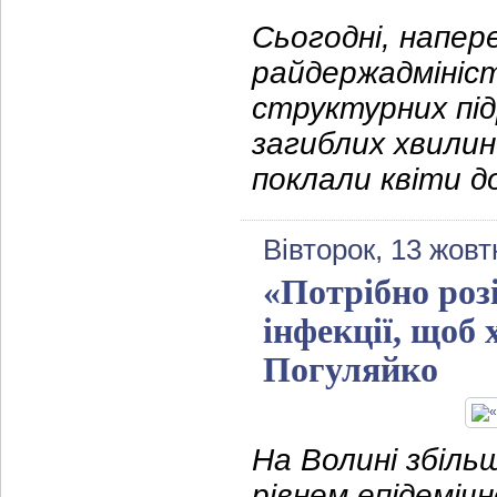
Сьогодні, напер
райдержадмініст
структурних під
загиблих хвилин
поклали квіти до
Вівторок, 13 жовт
«Потрібно роз
інфекції, щоб
Погуляйко
На Волині збіль
рівнем епідеміч