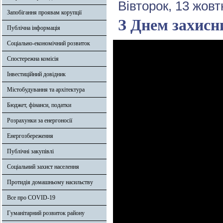
Вівторок, 13 жовт
Запобігання проявам корупції
З Днем захисн
Публічна інформація
Соціально-економічний розвиток
Спостережна комісія
Інвестиційний довідник
Містобудування та архітектура
Бюджет, фінанси, податки
Розрахунки за енергоносії
Енергозбереження
Публічні закупівлі
Соціальний захист населення
Протидія домашньому насильству
Все про COVID-19
Гуманітарний розвиток району