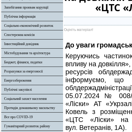
«ЦТС «
Запобігання проявам корупції
Публічна інформація
Соціально-економічний розвиток
Оцініть матеріал!
Спостережна комісія
До уваги громадськ
Інвестиційний довідник
Містобудування та архітектура
Керуючись частино
Бюджет, фінанси, податки
впливу на довкілля»,
ресурсів облдержад
Розрахунки за енергоносії
інформуємо, що У
Енергозбереження
облдержадміністраці
Публічні закупівлі
05.07.2024 № 008/
Соціальний захист населення
«Ліски» АТ «Укрзалі
Протидія домашньому насильству
Ковель з розміщен
Все про COVID-19
«ЦТС «Ліски» на с
вул. Ветеранів, 1А).
Гуманітарний розвиток району