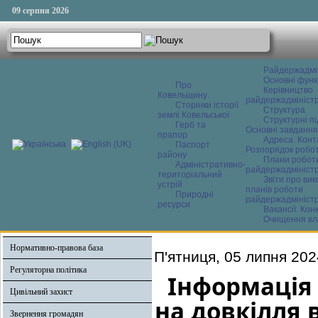
09 серпня 2026
Райдержадмі
Основні функ
Про
Керівництво
Ковельщину
райдержадміністр
Сторінки історії
Структура
землі Ковельської
Структурні пі
Герб та
Основні завдання
прапор
Адреса. Конт
Паспорт
Розпорядок робо
району
Плани робот
Адміністративно-
райдержадміністр
територіальний
Звіти про ви
устрій
планів роботи
Природні
райдержадміністр
ресурси
Вакансії. Кон
Очищення вл
Нормативно-правова база
П'ятниця, 05 липня 202
Регуляторна політика
Інформація 
Цивільний захист
на довкілля в
Звернення громадян