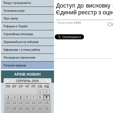
Влада і громадськість
Доступ до висновку 
Громадська рада
Єдиний реєстр з оцін
Прес-центр
Переглядів
1692
О
Реформи в Україні
Європейська інтеграція
Державний реєстр виборців
Інформація з установ району
Пасажирські перевезення
Охорона природи
АРХІВ НОВИН
«
»
СЕРПЕНЬ 2026
ПН
ВТ
СР
ЧТ
ПТ
СБ
НД
1
2
3
4
5
6
7
8
9
10
11
12
13
14
15
16
17
18
19
20
21
22
23