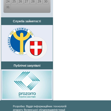
24
25
26
27
28
29
30
31
Служба зайнятості
Публічні закупівлі
Розробка: Відділ інформаційних технологій
апарату Волинської облдержадміністрації