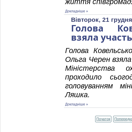
життя співгромад
Докладніше »
Вівторок, 21 грудня
Голова Ков
взяла участь
Голова Ковельсько
Ольга Черен взяла 
Міністерства о
проходило сього
головуванням мі
Ляшка.
Докладніше »
Початок
Попередн