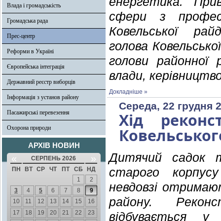
енергетика. Прив
Влада і громадськість
сфери з профес
Громадська рада
Ковельської рай
Прес-центр
голова Ковельсько
Реформи в Україні
голови районної 
Європейська інтеграція
влади, керівництв
Державний реєстр виборців
Докладніше »
Інформація з установ району
Середа, 22 грудня 2
Пасажирські перевезення
Хід реконс
Охорона природи
Ковельськог
АРХІВ НОВИН
Дитячий садок т
«
»
СЕРПЕНЬ 2026
ПН
ВТ
СР
ЧТ
ПТ
СБ
НД
старого корпусу
1
2
невдовзі отримаю
3
4
5
6
7
8
9
району. Реконс
10
11
12
13
14
15
16
17
18
19
20
21
22
23
відбувається у