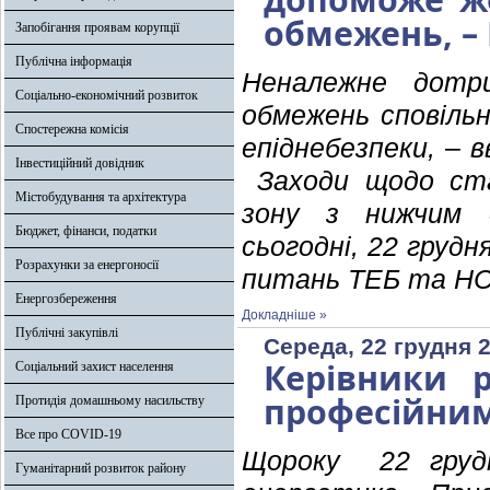
обмежень, –
Запобігання проявам корупції
Публічна інформація
Неналежне дотри
Соціально-економічний розвиток
обмежень сповільн
Спостережна комісія
епіднебезпеки, – 
Інвестиційний довідник
Заходи щодо стаб
Містобудування та архітектура
зону з нижчим е
Бюджет, фінанси, податки
сьогодні, 22 грудня
Розрахунки за енергоносії
питань ТЕБ та НС
Енергозбереження
Докладніше »
Публічні закупівлі
Середа, 22 грудня 2
Керівники р
Соціальний захист населення
професійни
Протидія домашньому насильству
Все про COVID-19
Щороку 22 грудн
Гуманітарний розвиток району