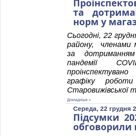
Проінспекто
та дотриман
норм у мага
Сьогодні, 22 груд
району, членами 
за дотриманням
пандемії COVI
проінспектуван
графіку робот
Старовижівської т
Докладніше »
Середа, 22 грудня 2
Підсумки 20
обговорили п