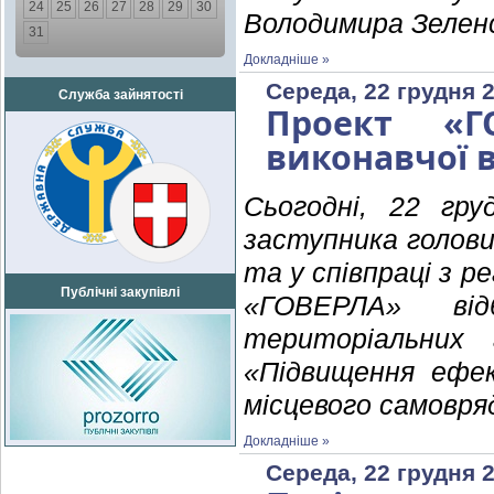
24
25
26
27
28
29
30
Володимира Зеленс
31
Докладніше »
Середа, 22 грудня 2
Служба зайнятості
Проект «Г
виконавчої 
Сьогодні, 22 гру
заступника голови
та у співпраці з 
Публічні закупівлі
«ГОВЕРЛА» ві
територіальних
«Підвищення ефек
місцевого самовря
Докладніше »
Середа, 22 грудня 2