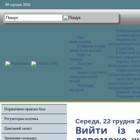
09 серпня 2026
Райдержадмі
Основні функ
Про
Керівництво
Ковельщину
райдержадміністр
Сторінки історії
Структура
землі Ковельської
Структурні пі
Герб та
Основні завдання
прапор
Адреса. Конт
Паспорт
Розпорядок робо
району
Плани робот
Адміністративно-
райдержадміністр
територіальний
Звіти про ви
устрій
планів роботи
Природні
райдержадміністр
ресурси
Вакансії. Кон
Очищення вл
Нормативно-правова база
Регуляторна політика
Середа, 22 грудня 2
Вийти із «
Цивільний захист
допоможе ж
Звернення громадян